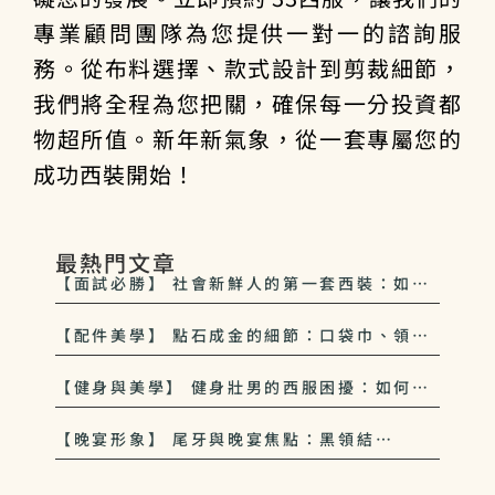
專業顧問團隊為您提供一對一的諮詢服
務。從布料選擇、款式設計到剪裁細節，
我們將全程為您把關，確保每一分投資都
物超所值。新年新氣象，從一套專屬您的
成功西裝開始！
最熱門文章
【面試必勝】 社會新鮮人的第一套西裝：如何
穿出超越年齡的穩定感
【配件美學】 點石成金的細節：口袋巾、領帶
夾如何為平價西裝增添貴氣
【健身與美學】 健身壯男的西服困擾：如何不
讓肌肉撐爆你的專業感
【晚宴形象】 尾牙與晚宴焦點：黑領結
（Black Tie）與正式場合的穿著禮儀