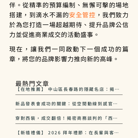
伴。從精準的預算編制、無懈可擊的場地
搭建，到滴水不漏的
安全管控
，我們致力
於為您打造一場超越期待、提升品牌公信
力並促進商業成交的活動盛事。
現在，讓我們一同啟動下一個成功的篇
章，將您的品牌影響力推向新的高峰。
最熱門文章
【在地推薦】 中山區長春路的隱藏名店：揭秘
33西服 如何定義長春商圈美學
新品發表會成功的關鍵：從空間動線到感官體
驗的完整佈局
穿對西裝，成交翻倍！揭密商務談判的「西裝
成交學」與心理影響力
【新禧禮儀】 2026 拜年禮節：在長輩與客戶
面前，西裝領帶該如何挑選？