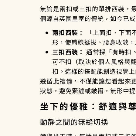
無論是兩扣或三扣的單排西裝，
個源自英國皇室的傳統，如今已成
兩扣西裝：
「上面扣、下面
形，使肩線挺拔、腰身收斂，
三扣西裝：
通常採「有時扣
可不扣（取決於個人風格與
扣。這樣的搭配能創造視覺上
遵循此禮儀，不僅能讓您看起來
狀態，避免緊繃或皺褶，無形中提
坐下的優雅：舒適與
動靜之間的無縫切換