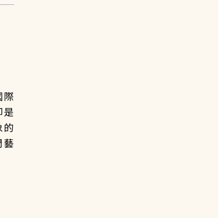
國際
卻是
象的
門藝