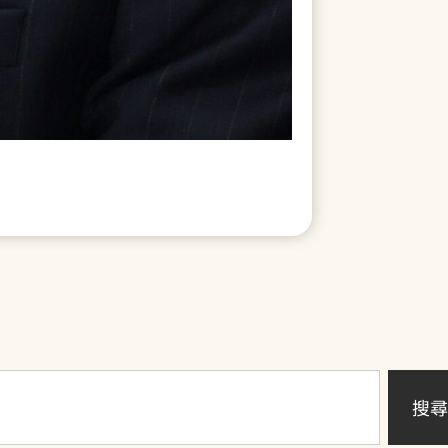
【長春路
了解
搜尋