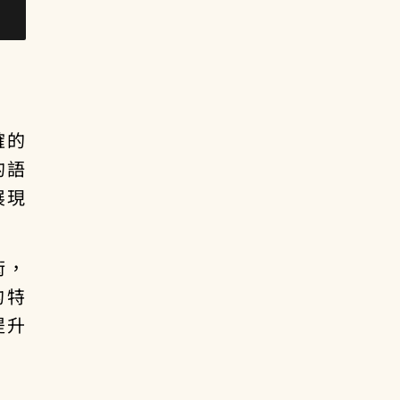
確的
的語
展現
術，
的特
提升