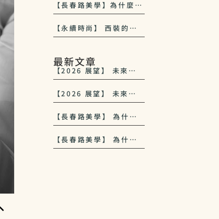
【長春路美學】為什麼選
擇落腳長春路？33西服
對中山區紳士文化的致敬
【永續時尚】 西裝的保
養與長壽之道：讓你的
「戰袍」穿 10 年依然挺
拔
最新文章
【2026 展望】 未來商
務穿搭趨勢：輕量化、多
功能與 33西服 的永續美
【2026 展望】 未來商
學
務穿搭趨勢：輕量化、多
功能與 33西服 的永續美
【長春路美學】 為什麼
學
選擇落腳長春路？33西
服對中山區紳士文化的致
【長春路美學】 為什麼
敬
選擇落腳長春路？33西
服對中山區紳士文化的致
敬