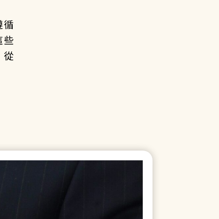
遵循
這些
。從