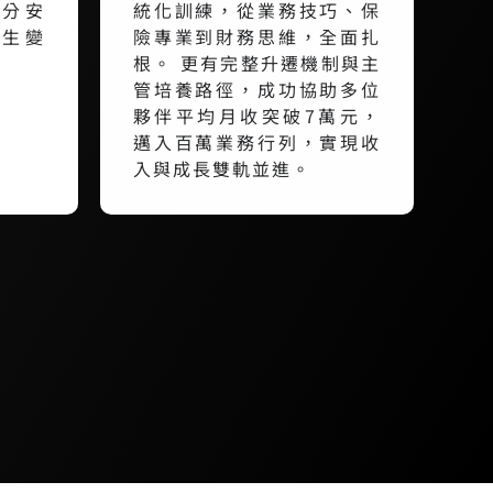
一分安
統化訓練，從業務技巧、保
人生變
險專業到財務思維，全面扎
根。 更有完整升遷機制與主
管培養路徑，成功協助多位
夥伴平均月收突破7萬元，
邁入百萬業務行列，實現收
入與成長雙軌並進。