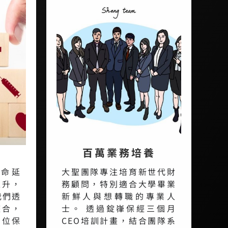
百萬業務培養
壽命延
大聖團隊專注培育新世代財
上升，
務顧問，特別適合大學畢業
我們透
新鮮人與想轉職的專業人
整合，
士。 透過錠嵂保經三個月
方位保
CEO培訓計畫，結合團隊系