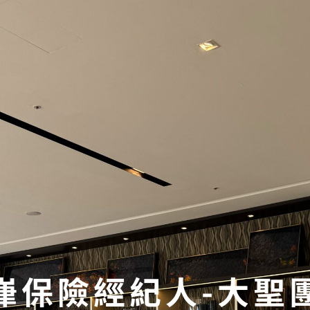
嵂保險經紀人-大聖