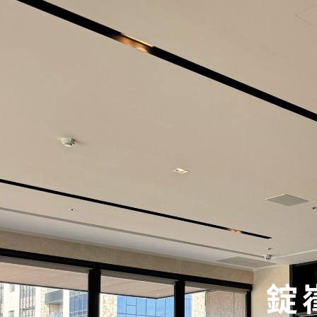
錠嵂保險經紀人-大聖團隊
錠