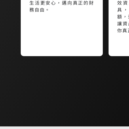
生活更安心，邁向真正的財
效資
務自由。
具，
額，
讓資
你真