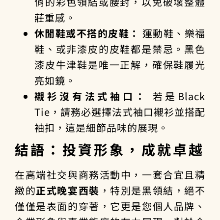
俏的彩色領結或腰封，以免破壞整體
莊重感。
休閒鞋或不搭的皮鞋：
運動鞋、樂福
鞋、或非漆皮的皮鞋都是禁忌。黑色
漆皮牛津鞋是唯一正解，確保鞋履光
亮如鏡。
襯衫沒有法式袖口：
若是Black
Tie，請務必選擇法式袖口襯衫並搭配
袖扣，這是細節品味的展現。
結語：投資形象，成就卓越
在高端社交與商務活動中，一套合宜且精
緻的
正式晚宴西裝
，特別是黑領結，絕不
僅僅是表面的穿著，它更是您個人品牌、