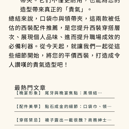
造型帶來真正的「貴氣」。
總結來說，口袋巾與領帶夾，這兩款被低
估的
西裝配件推薦
，是您提升西裝穿搭層
次、展現個人品味、進而提升
職場成效
的
必備利器。從今天起，就讓我們一起從這
些細節開始，將您的平價西裝，打造成令
人讚嘆的貴氣造型吧！
最熱門文章
【晚宴形象】 尾牙與晚宴焦點：黑領結
（Black Tie）與正式場合的穿著禮儀
【配件美學】 點石成金的細節：口袋巾、領帶
夾如何為平價西裝增添貴氣
【穿搭禁忌】 襪子露出一截很醜？商務紳士絕
對不能踩的 3 條底線