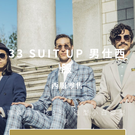
33 SUIT UP 男仕西
服
西服零售
西裝需求找33，造型小白變型
男